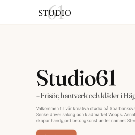
Studio61
– Frisör, hantverk och kläder i Hä
Välkommen till vår kreativa studio på Sparbanksv
Senke driver salong och klädmärket Woops. Anna
skapar handgjord betongkonst under namnet Sten