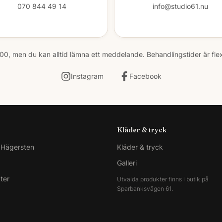
070 844 49 14
info@studio61.nu
00, men du kan alltid lämna ett meddelande. Behandlingstider är fle
Instagram
Facebook
Kläder & tryck
i Hägersten
Kläder & tryck
Galleri
ter
Utvalda produkter finns i butik på
Sparbanksvägen 61.