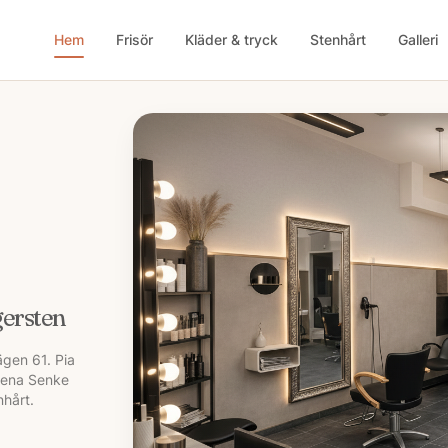
Hem
Frisör
Kläder & tryck
Stenhårt
Galleri
gersten
ägen 61. Pia
lena Senke
hårt.