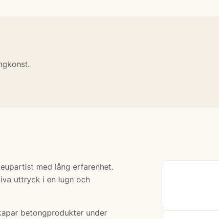
ongkonst.
keupartist med lång erfarenhet.
a uttryck i en lugn och
skapar betongprodukter under