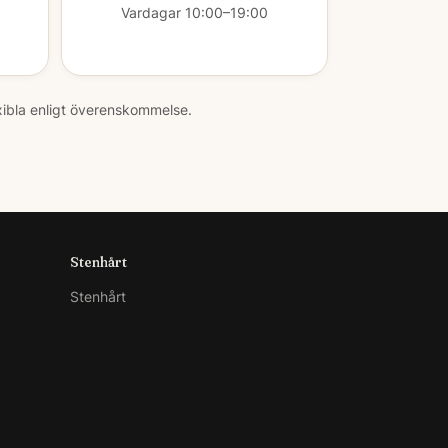
Vardagar 10:00–19:00
xibla enligt överenskommelse.
Stenhårt
Stenhårt