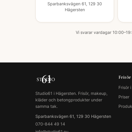
Sparbanksvägen 61, 129 30
Hägersten
Vi svarar vardagar 10:00–19:
Frisör
Frisör 
Studio61 i Hägersten. Frisör, makeup,
Priser
kläder och betongprodukter under
samma tak.
Produk
Sparbanksvägen 61, 129 30 Hägersten
070-844 49 14
info@studio61.nu